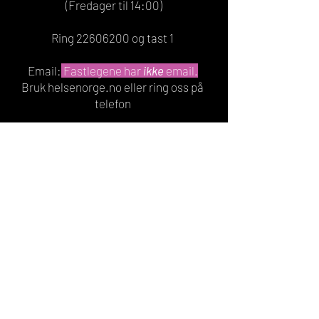
(Fredager til 14:00)
Ring
22606200
og tast 1
Email:
Fastlegene har
ikke
email.
Bruk helsenorge.no eller ring oss på
telefon
Drop-in LAB åpningstider:
Mandag,tirs,tors:
08:30 - 11:00 & 13:00 - 15:00
Fredager: 08:30 - 11:00 & 13:00-14:00
Drop-in lab er
stengt
onsdager.
KONTAKT OSS
Drammensveien 130, Bygg B8
0277 Oslo
POSTADRESSE
Magnat Center