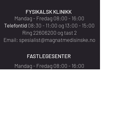
FYSIKALSK KLINIKK
Mandag - Fredag 08:00 - 16:00
Telefontid
08:30 - 11:00 og 13:00 - 15:00
Ring
22606200
og tast 2
Email:
spesialist@magnatmedisinske.no
FASTLEGESENTER
Mandag - Fredag 08:00 - 16:00
Telefontid
08:30 - 11:00 & 13:00 - 15:00
(Fredager til 14:00)
Ring
22606200
og tast 1
Email:
Fastlegene har
ikke
email.
Bruk helsenorge.no eller ring oss på
telefon
Drop-in LAB åpningstider: