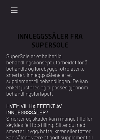
INNLEGGSSÅLER FRA
SUPERSOLE
SuperSole er et helhetlig
behandlingskonsept utarbeidet for å
behandle og forebygge fotrelaterte
smerter. Innleggssålene er et
supplement til behandlingen. De kan
enkelt justeres og tilpasses gjennom
behandlingsforløpet.
HVEM VIL HA EFFEKT AV
INNLEGGSSÅLER?
Smerter og skader kan i mange tilfeller
skyldes feil fotstilling. Sliter du med
smerter i rygg, hofte, knær eller føtter,
kan sålene være et godt supplement til