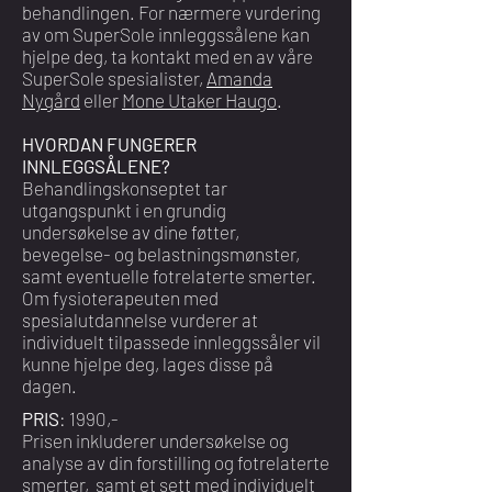
behandlingen. For nærmere vurdering
av om SuperSole innleggssålene kan
hjelpe deg, ta kontakt med en av våre
SuperSole spesialister,
Amanda
Nygård
eller
Mone Utaker Haugo
.
HVORDAN FUNGERER
INNLEGGSÅLENE?
Behandlingskonseptet tar
utgangspunkt i en grundig
undersøkelse av dine føtter,
bevegelse- og belastningsmønster,
samt eventuelle fotrelaterte smerter.
Om fysioterapeuten med
spesialutdannelse vurderer at
individuelt tilpassede innleggssåler vil
kunne hjelpe deg, lages disse på
dagen.
PRIS
: 1990,-
Prisen inkluderer undersøkelse og
analyse av din forstilling og fotrelaterte
smerter, samt et sett med individuelt