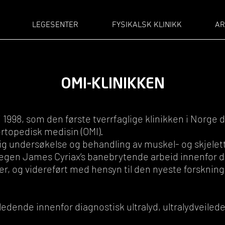
LEGESENTER
FYSIKALSK KLINIKK
AR
OMI-KLINIKKEN
 i 1998, som den første tverrfaglige klinikken i Norge 
rtopedisk medisin (OMI).
lig undersøkelse og behandling av muskel- og skjelet
legen James Cyriax‘s banebrytende arbeid innenfor d
ser, og videreført med hensyn til den nyeste forskni
g ledende innenfor diagnostisk ultralyd, ultralydveile