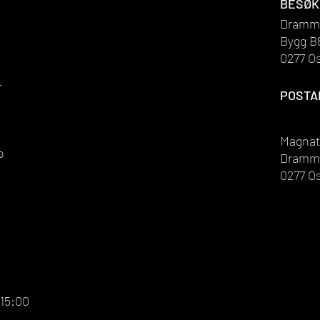
BESØK
Dramme
Bygg B
0277 O
-
POSTA
Magnat
o
Dramme
0277 O
 15:00