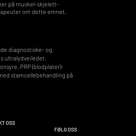
ner på muskel-skjelett-
terapeuter om dette emnet.
åde diagnostiske- og
s ultralydveiledet.
onsyre, PRP (blodplater)-
 med stamcellebehandling på
KT OSS
FØLG OSS