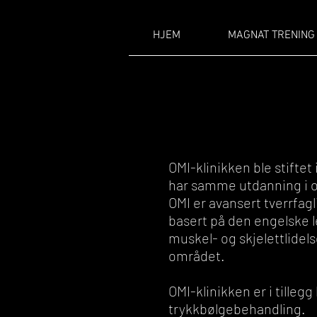
HJEM
MAGNAT TRENING
OMI-klinikken ble stiftet
har samme utdanning i o
OMI er avansert tverrfag
basert på den engelske 
muskel- og skjelettlidel
området.
OMI-klinikken er i tilleg
trykkbølgebehandling.