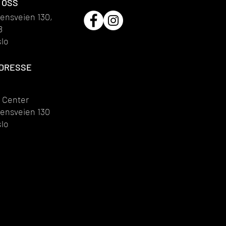
 OSS
nsveien 130,
8
slo
DRESSE
 Center
nsveien 130
slo