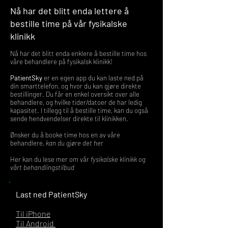
Nå har det blitt enda lettere å
bestille time på vår fysikalske
klinikk
Nå har det blitt enda enklere å bestille time hos
våre behandlere på fysikalsk klinikk!
PatientSky
er en egen app du kan laste ned på
din smarttelefon, og hvor du kan gjøre direkte
bestillinger. Du får en enkel oversikt over alle
behandlere, og hvilke tider/datoer de har ledig
kapasitet. I tillegg til å bestille time, kan du også
sende hendvendelser direkte til klinikken.
Ønsker du å booke time hos en av våre
behandlere,
kan du gjøre det her
Her kan du lese mer om vår
fysikalske klinikk og
vårt behandlingstilbud
Last ned PatientSky
Til iPhone
Til Android