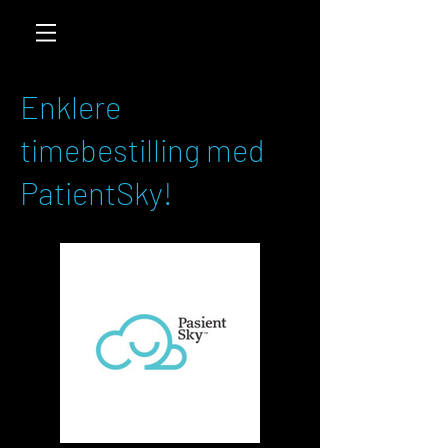
Enklere
timebestilling med
PatientSky!