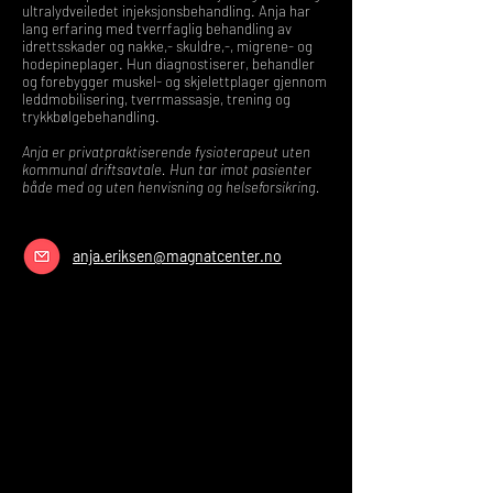
ultralydveiledet injeksjonsbehandling. Anja har
lang erfaring med tverrfaglig behandling av
idrettsskader og nakke,- skuldre,-, migrene- og
hodepineplager. Hun diagnostiserer, behandler
og forebygger muskel- og skjelettplager gjennom
leddmobilisering, tverrmassasje, trening og
trykkbølgebehandling.
Anja er privatpraktiserende fysioterapeut uten
kommunal driftsavtale. Hun tar imot pasienter
både med og uten henvisning og helseforsikring.
anja.eriksen@magnatcenter.no